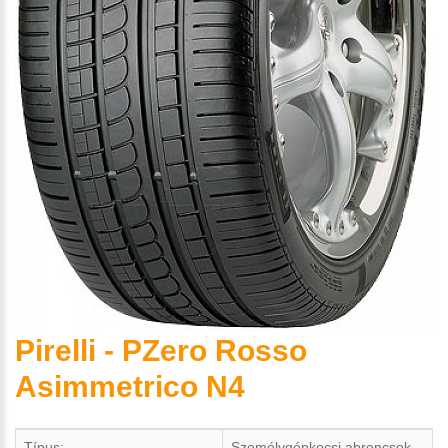
Pirelli - PZero Rosso
Asimmetrico N4
Típus:
Személygépkocsi abroncsok