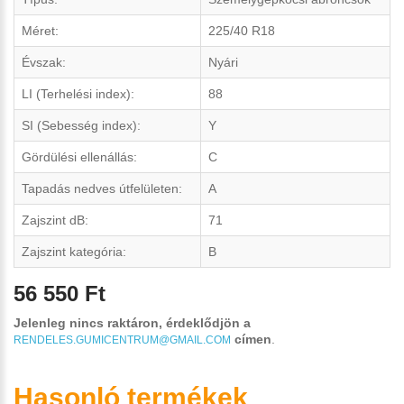
Méret:
225/40 R18
Évszak:
Nyári
LI (Terhelési index):
88
SI (Sebesség index):
Y
Gördülési ellenállás:
C
Tapadás nedves útfelületen:
A
Zajszint dB:
71
Zajszint kategória:
B
56 550 Ft
Jelenleg nincs raktáron, érdeklődjön a
címen
.
RENDELES.GUMICENTRUM@GMAIL.COM
Hasonló termékek