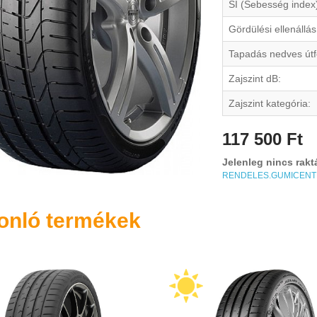
SI (Sebesség index
Gördülési ellenállás
Tapadás nedves útf
Zajszint dB:
Zajszint kategória:
117 500 Ft
Jelenleg nincs rakt
RENDELES.GUMICEN
onló termékek