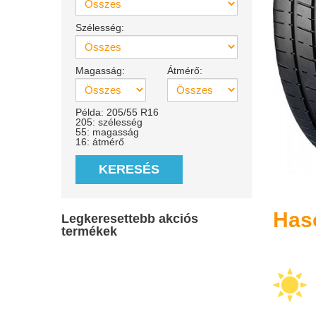
Szélesség:
Magasság:
Átmérő:
Példa: 205/55 R16
205: szélesség
55: magasság
16: átmérő
KERESÉS
Has
Legkeresettebb akciós
termékek