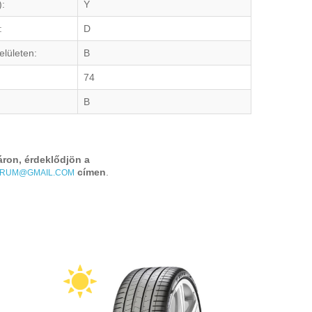
):
Y
:
D
elületen:
B
74
B
áron, érdeklődjön a
címen
.
TRUM@GMAIL.COM