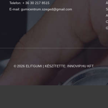
Telefon:
+ 36 30 217 8515
Á
E-mail:
gumicentrum.szeged@gmail.com
S
A
O
G
©
2026
ELITGUMI | KÉSZÍTETTE:
INNOVIP.HU KFT.