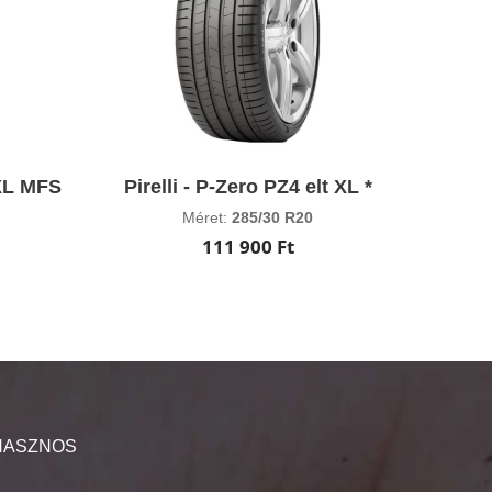
 XL MFS
Pirelli - P-Zero PZ4 elt XL *
Méret:
285/30 R20
111 900 Ft
HASZNOS