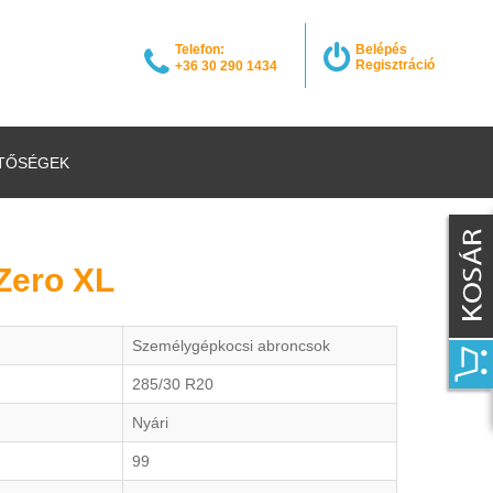
Telefon:
Belépés
Regisztráció
+36 30 290 1434
TŐSÉGEK
PZero XL
Személygépkocsi abroncsok
285/30 R20
Nyári
99