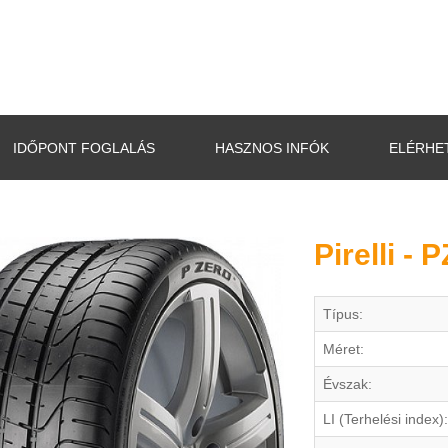
IDŐPONT FOGLALÁS
HASZNOS INFÓK
ELÉRHE
Pirelli - 
Típus:
Méret:
Évszak:
LI (Terhelési index):