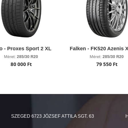
o - Proxes Sport 2 XL
Falken - FK520 Azenis
Méret:
285/30 R20
Méret:
285/30 R20
80 000 Ft
79 550 Ft
SZEGED 6723 JÓZSEF ATTILA SGT. 63