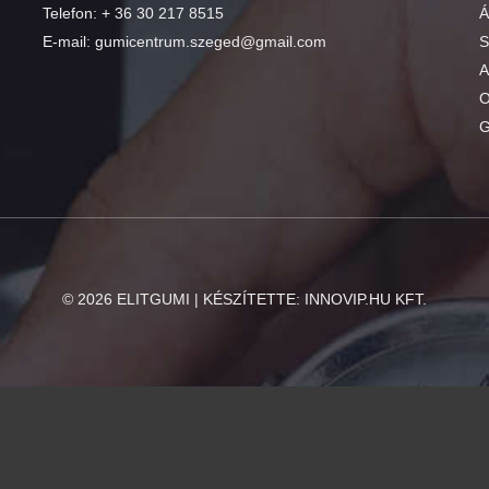
Telefon:
+ 36 30 217 8515
Á
E-mail:
gumicentrum.szeged@gmail.com
S
A
O
G
©
2026
ELITGUMI | KÉSZÍTETTE:
INNOVIP.HU KFT.