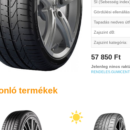
SI (Sebesség index
Gördülési ellenállás
Tapadás nedves útf
Zajszint dB:
Zajszint kategória:
57 850 Ft
Jelenleg nincs rakt
RENDELES.GUMICEN
onló termékek