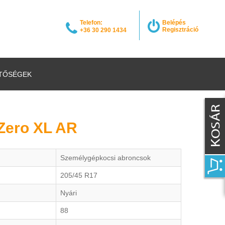
Telefon:
Belépés
Regisztráció
+36 30 290 1434
TŐSÉGEK
 PZero XL AR
Személygépkocsi abroncsok
205/45 R17
Nyári
88