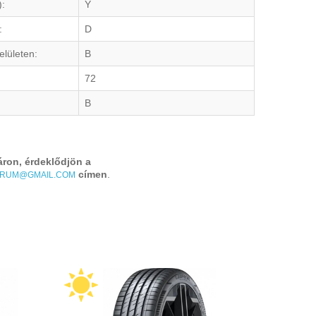
):
Y
:
D
elületen:
B
72
B
áron, érdeklődjön a
címen
.
TRUM@GMAIL.COM