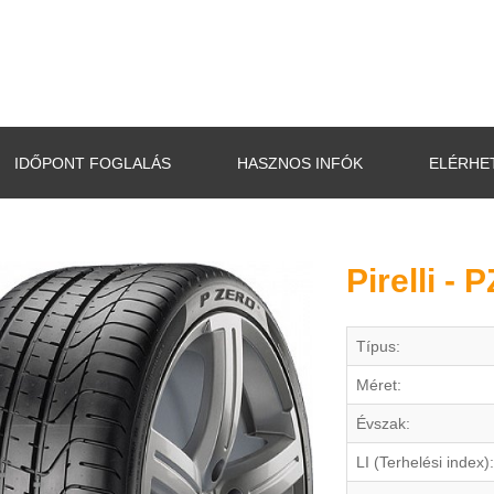
IDŐPONT FOGLALÁS
HASZNOS INFÓK
ELÉRHE
Pirelli -
Típus:
Méret:
Évszak:
LI (Terhelési index):