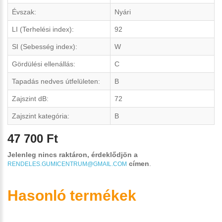
Évszak:
Nyári
LI (Terhelési index):
92
SI (Sebesség index):
W
Gördülési ellenállás:
C
Tapadás nedves útfelületen:
B
Zajszint dB:
72
Zajszint kategória:
B
47 700 Ft
Jelenleg nincs raktáron, érdeklődjön a
címen
.
RENDELES.GUMICENTRUM@GMAIL.COM
Hasonló termékek