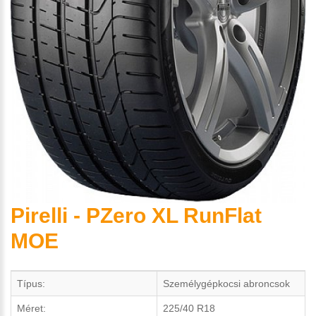
Pirelli - PZero XL RunFlat
MOE
Típus:
Személygépkocsi abroncsok
Méret:
225/40 R18