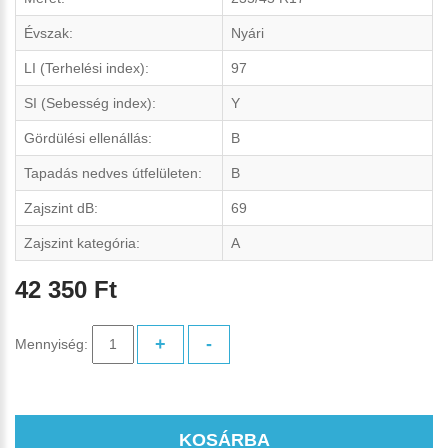
Évszak:
Nyári
LI (Terhelési index):
97
SI (Sebesség index):
Y
Gördülési ellenállás:
B
Tapadás nedves útfelületen:
B
Zajszint dB:
69
Zajszint kategória:
A
42 350 Ft
+
-
Mennyiség:
KOSÁRBA