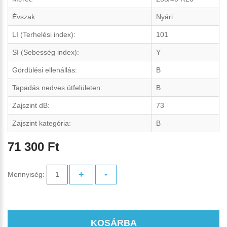
Évszak:
Nyári
LI (Terhelési index):
101
SI (Sebesség index):
Y
Gördülési ellenállás:
B
Tapadás nedves útfelületen:
B
Zajszint dB:
73
Zajszint kategória:
B
71 300 Ft
+
-
Mennyiség:
KOSÁRBA