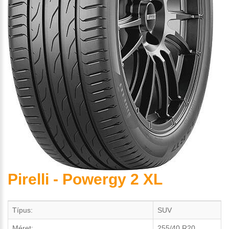
Pirelli - Powergy 2 XL
Típus:
SUV
Méret:
255/40 R20