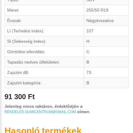
Méret:
255/50 R19
Évszak:
Négyévszakos
LI (Terhelési index):
107
SI (Sebesség index):
H
Gördülési ellenállás:
C
Tapadás nedves útfelületen:
B
Zajszint dB:
73
Zajszint kategória:
B
91 300 Ft
Jelenleg nincs raktáron, érdeklődjön a
címen
.
RENDELES.GUMICENTRUM@GMAIL.COM
Hasonló termékek