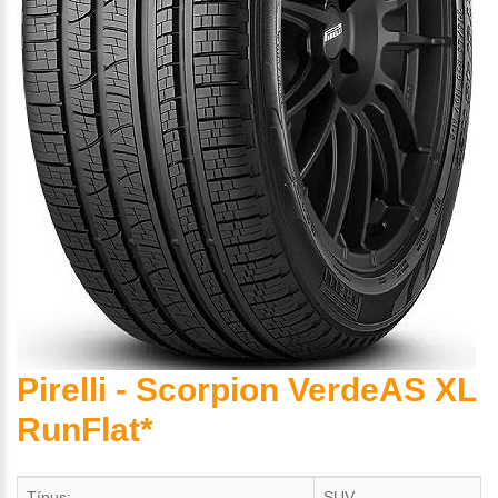
Pirelli - Scorpion VerdeAS XL
RunFlat*
Típus:
SUV