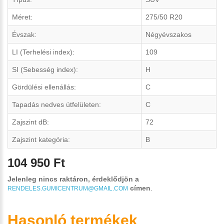
Méret:
275/50 R20
Évszak:
Négyévszakos
LI (Terhelési index):
109
SI (Sebesség index):
H
Gördülési ellenállás:
C
Tapadás nedves útfelületen:
C
Zajszint dB:
72
Zajszint kategória:
B
104 950 Ft
Jelenleg nincs raktáron, érdeklődjön a
címen
.
RENDELES.GUMICENTRUM@GMAIL.COM
Hasonló termékek