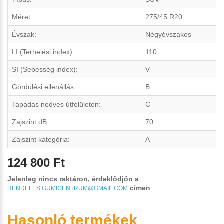
Méret:
275/45 R20
Évszak:
Négyévszakos
LI (Terhelési index):
110
SI (Sebesség index):
V
Gördülési ellenállás:
B
Tapadás nedves útfelületen:
C
Zajszint dB:
70
Zajszint kategória:
A
124 800 Ft
Jelenleg nincs raktáron, érdeklődjön a
címen
.
RENDELES.GUMICENTRUM@GMAIL.COM
Hasonló termékek