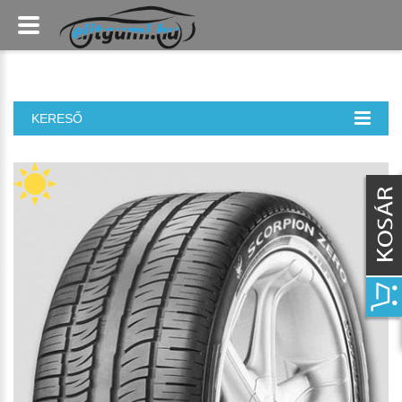
KERESŐ