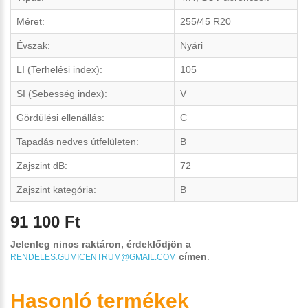
Méret:
255/45 R20
Évszak:
Nyári
LI (Terhelési index):
105
SI (Sebesség index):
V
Gördülési ellenállás:
C
Tapadás nedves útfelületen:
B
Zajszint dB:
72
Zajszint kategória:
B
91 100 Ft
Jelenleg nincs raktáron, érdeklődjön a
címen
.
RENDELES.GUMICENTRUM@GMAIL.COM
Hasonló termékek