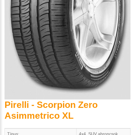
Pirelli - Scorpion Zero
Asimmetrico XL
Típus:
4x4, SUV abroncsok