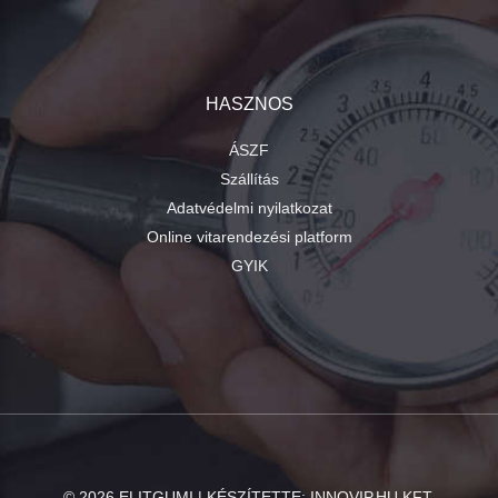
HASZNOS
ÁSZF
Szállítás
Adatvédelmi nyilatkozat
Online vitarendezési platform
GYIK
©
2026
ELITGUMI | KÉSZÍTETTE:
INNOVIP.HU KFT.