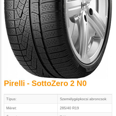
Pirelli - SottoZero 2 N0
Típus:
Személygépkocsi abroncsok
Méret:
285/40 R19