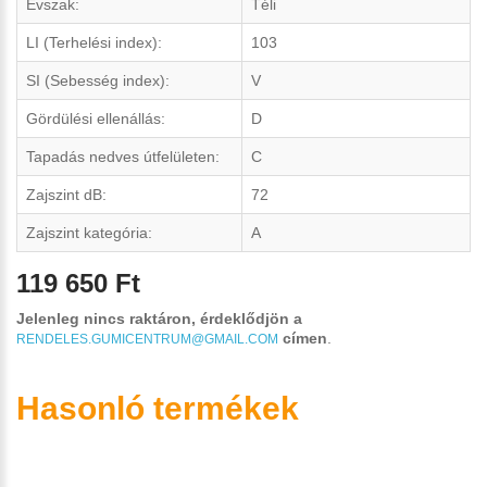
Évszak:
Téli
LI (Terhelési index):
103
SI (Sebesség index):
V
Gördülési ellenállás:
D
Tapadás nedves útfelületen:
C
Zajszint dB:
72
Zajszint kategória:
A
119 650 Ft
Jelenleg nincs raktáron, érdeklődjön a
címen
.
RENDELES.GUMICENTRUM@GMAIL.COM
Hasonló termékek