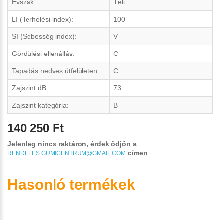
Évszak:
Téli
LI (Terhelési index):
100
SI (Sebesség index):
V
Gördülési ellenállás:
C
Tapadás nedves útfelületen:
C
Zajszint dB:
73
Zajszint kategória:
B
140 250 Ft
Jelenleg nincs raktáron, érdeklődjön a
címen
.
RENDELES.GUMICENTRUM@GMAIL.COM
Hasonló termékek