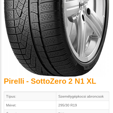
Pirelli - SottoZero 2 N1 XL
Típus:
Személygépkocsi abroncsok
Méret:
295/30 R19