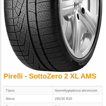
Pirelli - SottoZero 2 XL AMS
Típus:
Személygépkocsi abroncsok
Méret:
295/30 R20