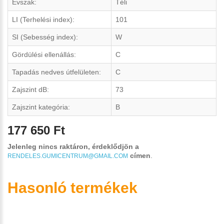
Évszak:
Téli
LI (Terhelési index):
101
SI (Sebesség index):
W
Gördülési ellenállás:
C
Tapadás nedves útfelületen:
C
Zajszint dB:
73
Zajszint kategória:
B
177 650 Ft
Jelenleg nincs raktáron, érdeklődjön a
címen
.
RENDELES.GUMICENTRUM@GMAIL.COM
Hasonló termékek