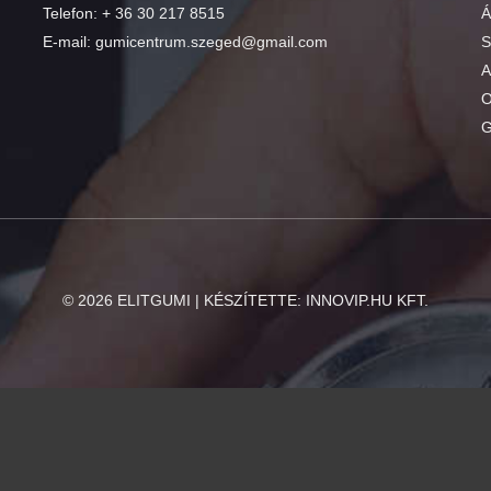
Telefon:
+ 36 30 217 8515
Á
E-mail:
gumicentrum.szeged@gmail.com
S
A
O
G
©
2026
ELITGUMI | KÉSZÍTETTE:
INNOVIP.HU KFT.