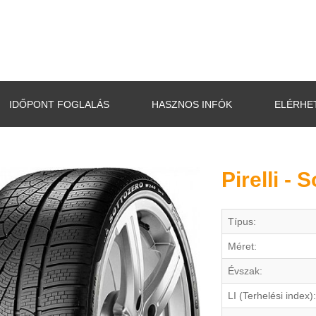
IDŐPONT FOGLALÁS
HASZNOS INFÓK
ELÉRHE
Pirelli -
Típus:
Méret:
Évszak:
LI (Terhelési index):