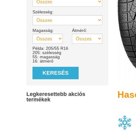
Szélesség:
Magasság:
Átmérő:
Példa: 205/55 R16
205: szélesség
55: magasság
16: átmérő
KERESÉS
Has
Legkeresettebb akciós
termékek