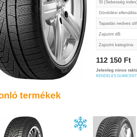
SI (Sebesség index
Gördülési ellenállás
Tapadás nedves útf
Zajszint dB:
Zajszint kategória:
112 150 Ft
Jelenleg nincs rakt
RENDELES.GUMICEN
onló termékek