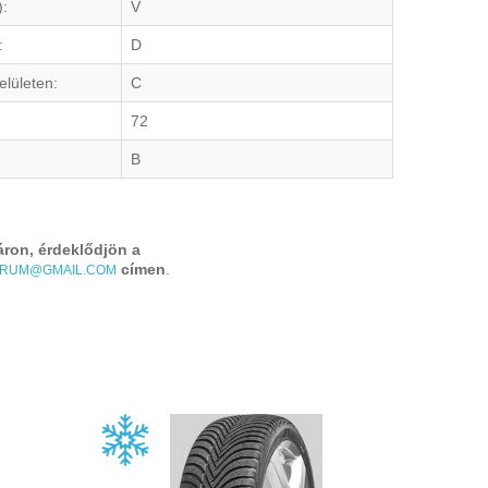
):
V
:
D
elületen:
C
72
B
áron, érdeklődjön a
címen
.
TRUM@GMAIL.COM