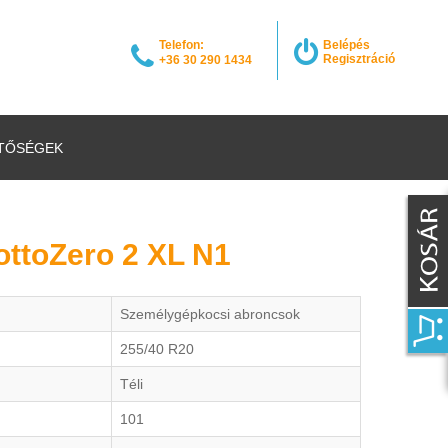
Telefon:
Belépés
Regisztráció
+36 30 290 1434
TŐSÉGEK
 SottoZero 2 XL N1
Személygépkocsi abroncsok
255/40 R20
Téli
101