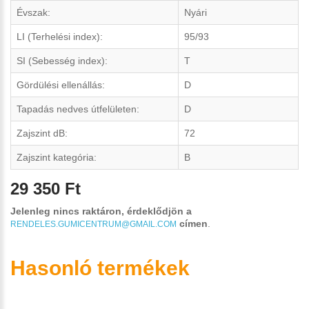
Évszak:
Nyári
LI (Terhelési index):
95/93
SI (Sebesség index):
T
Gördülési ellenállás:
D
Tapadás nedves útfelületen:
D
Zajszint dB:
72
Zajszint kategória:
B
29 350 Ft
Jelenleg nincs raktáron, érdeklődjön a
címen
.
RENDELES.GUMICENTRUM@GMAIL.COM
Hasonló termékek