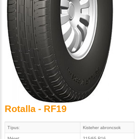
Rotalla - RF19
Típus:
Kisteher abroncsok
Méret:
215/65 R16