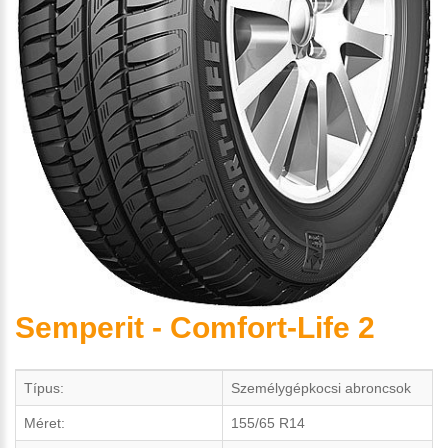
Semperit - Comfort-Life 2
Típus:
Személygépkocsi abroncsok
Méret:
155/65 R14