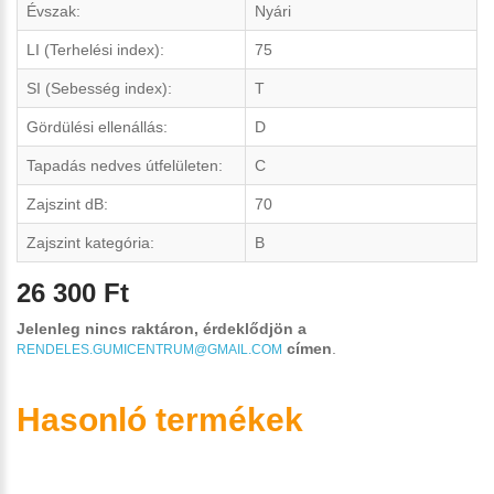
Évszak:
Nyári
LI (Terhelési index):
75
SI (Sebesség index):
T
Gördülési ellenállás:
D
Tapadás nedves útfelületen:
C
Zajszint dB:
70
Zajszint kategória:
B
26 300 Ft
Jelenleg nincs raktáron, érdeklődjön a
címen
.
RENDELES.GUMICENTRUM@GMAIL.COM
Hasonló termékek