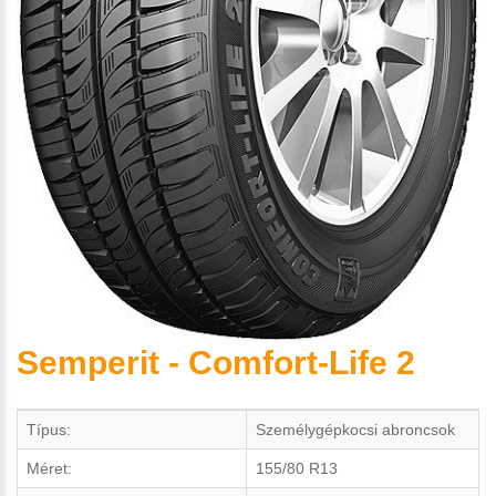
Semperit - Comfort-Life 2
Típus:
Személygépkocsi abroncsok
Méret:
155/80 R13