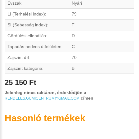
Évszak:
Nyári
LI (Terhelési index):
79
SI (Sebesség index):
T
Gördülési ellenállás:
D
Tapadás nedves útfelületen:
C
Zajszint dB:
70
Zajszint kategória:
B
25 150 Ft
Jelenleg nincs raktáron, érdeklődjön a
címen
.
RENDELES.GUMICENTRUM@GMAIL.COM
Hasonló termékek