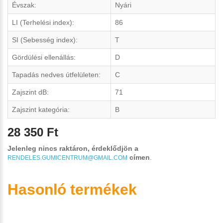
Évszak:
Nyári
LI (Terhelési index):
86
SI (Sebesség index):
T
Gördülési ellenállás:
D
Tapadás nedves útfelületen:
C
Zajszint dB:
71
Zajszint kategória:
B
28 350 Ft
Jelenleg nincs raktáron, érdeklődjön a
címen
.
RENDELES.GUMICENTRUM@GMAIL.COM
Hasonló termékek