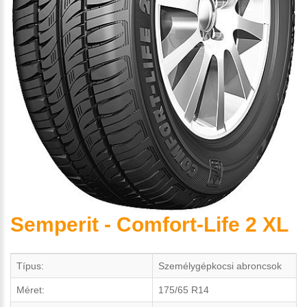
Semperit - Comfort-Life 2 XL
Típus:
Személygépkocsi abroncsok
Méret:
175/65 R14