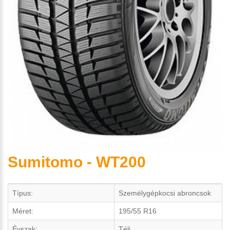
Sumitomo - WT200
Típus:
Személygépkocsi abroncsok
Méret:
195/55 R16
Évszak:
Téli