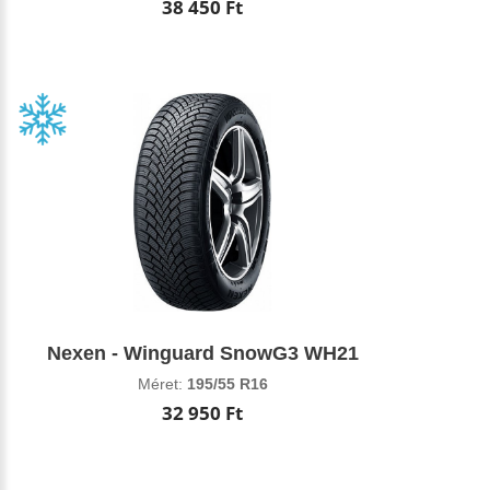
38 450 Ft
Nexen - Winguard SnowG3 WH21
Méret:
195/55 R16
32 950 Ft