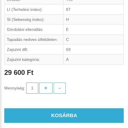
LI (Terhelési index):
87
SI (Sebesség index):
H
Gördülési ellenállás:
E
Tapadás nedves útfelületen:
C
Zajszint dB:
69
Zajszint kategória:
A
29 600 Ft
+
-
Mennyiség:
KOSÁRBA