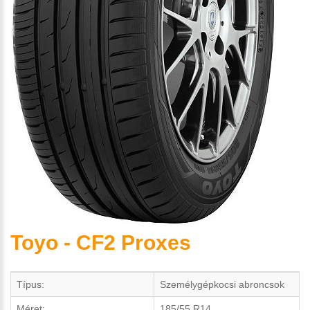
Toyo - CF2 Proxes
Típus:
Személygépkocsi abroncsok
Méret:
185/55 R14