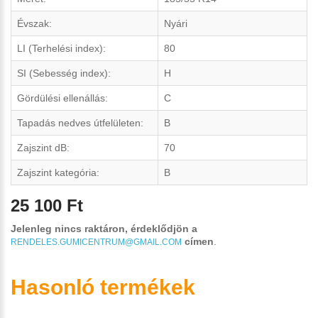
Évszak:
Nyári
LI (Terhelési index):
80
SI (Sebesség index):
H
Gördülési ellenállás:
C
Tapadás nedves útfelületen:
B
Zajszint dB:
70
Zajszint kategória:
B
25 100 Ft
Jelenleg nincs raktáron, érdeklődjön a
címen
.
RENDELES.GUMICENTRUM@GMAIL.COM
Hasonló termékek