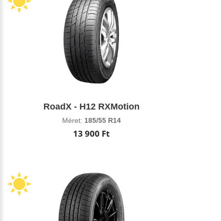
RoadX - H12 RXMotion
Méret:
185/55 R14
13 900 Ft