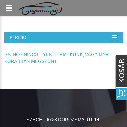
KERESŐ
SAJNOS NINCS ILYEN TERMÉKÜNK, VAGY MÁR
KORÁBBAN MEGSZŰNT.
SZEGED 6728 DOROZSMAI ÚT 14.