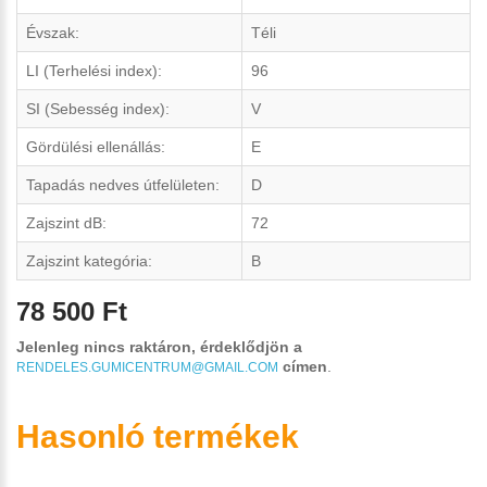
Évszak:
Téli
LI (Terhelési index):
96
SI (Sebesség index):
V
Gördülési ellenállás:
E
Tapadás nedves útfelületen:
D
Zajszint dB:
72
Zajszint kategória:
B
78 500 Ft
Jelenleg nincs raktáron, érdeklődjön a
címen
.
RENDELES.GUMICENTRUM@GMAIL.COM
Hasonló termékek