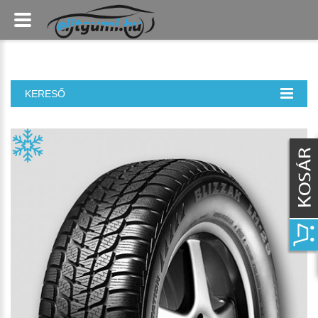
KERESŐ