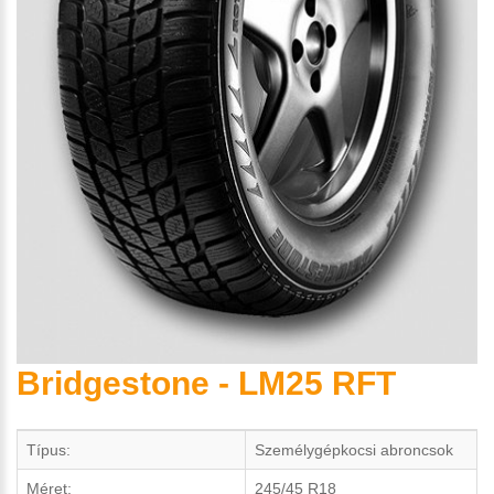
Bridgestone - LM25 RFT
Típus:
Személygépkocsi abroncsok
Méret:
245/45 R18