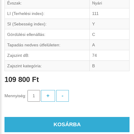
Évszak:
Nyári
LI (Terhelési index):
111
SI (Sebesség index):
Y
Gördülési ellenállás:
C
Tapadás nedves útfelületen:
A
Zajszint dB:
74
Zajszint kategória:
B
109 800 Ft
+
-
Mennyiség:
KOSÁRBA