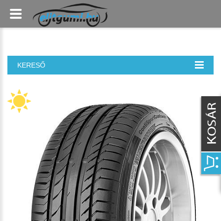
KERESŐ