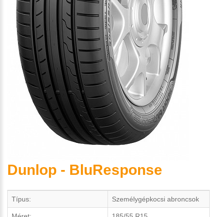
Dunlop - BluResponse
Típus:
Személygépkocsi abroncsok
Méret:
185/55 R15