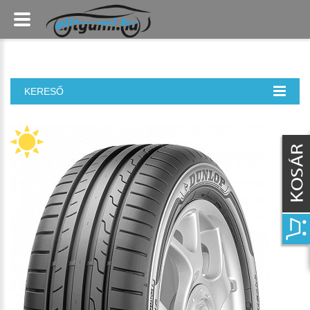
KERESŐ