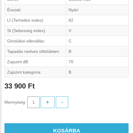
Évszak:
Nyári
LI (Terhelési index):
82
SI (Sebesség index):
V
Gördülési ellenállás:
C
Tapadás nedves útfelületen:
B
Zajszint dB:
70
Zajszint kategória:
B
33 900 Ft
+
-
Mennyiség:
KOSÁRBA