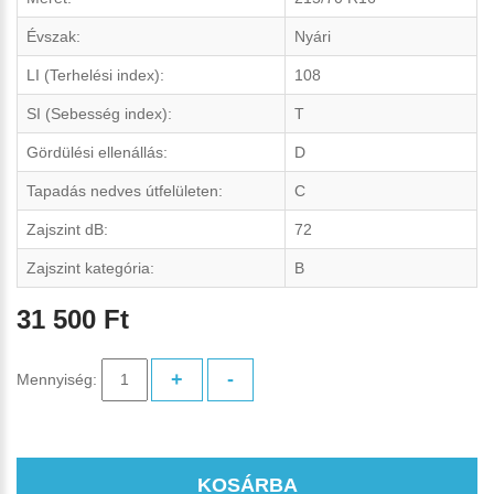
Évszak:
Nyári
LI (Terhelési index):
108
SI (Sebesség index):
T
Gördülési ellenállás:
D
Tapadás nedves útfelületen:
C
Zajszint dB:
72
Zajszint kategória:
B
31 500 Ft
+
-
Mennyiség:
KOSÁRBA