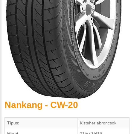
Nankang - CW-20
Típus:
Kisteher abroncsok
Méret:
215/70 R16