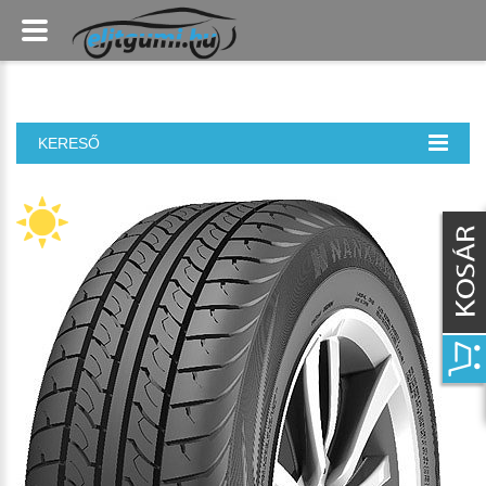
KERESŐ