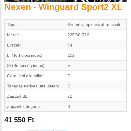
Nexen - Winguard Sport2 XL
Típus:
Személygépkocsi abroncsok
Méret:
225/60 R16
Évszak:
Téli
LI (Terhelési index):
102
SI (Sebesség index):
V
Gördülési ellenállás:
D
Tapadás nedves útfelületen:
D
Zajszint dB:
72
Zajszint kategória:
B
41 550 Ft